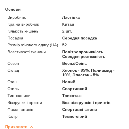
Основні
Виробник
Ластівка
Країна виробник
Китай
Кількість кишень
2 шт.
Посадка
Середня посадка
Розмір жіночого одягу (UA)
52
Властивості тканини
Повітропроникність,
Середня розтяжність
Сезон
Весна/Осінь
Склад
Хлопок - 85%, Полиамид -
10%, Эластан - 5%
Стан
Новий
Стиль
Спортивний
Тип тканини
Трикотаж
Візерунки і принти
Без візерунків і принтів
Фасон штанів
Спортивні штани
Колір
Темно-сірий
Приховати