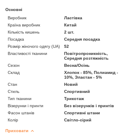
Основні
Виробник
Ластівка
Країна виробник
Китай
Кількість кишень
2 шт.
Посадка
Середня посадка
Розмір жіночого одягу (UA)
52
Властивості тканини
Повітропроникність,
Середня розтяжність
Сезон
Весна/Осінь
Склад
Хлопок - 85%, Полиамид -
10%, Эластан - 5%
Стан
Новий
Стиль
Спортивний
Тип тканини
Трикотаж
Візерунки і принти
Без візерунків і принтів
Фасон штанів
Спортивні штани
Колір
Світло-сірий
Приховати