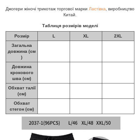
Джогери жіночі трикотаж торгової марки
Ластівка
, виробництво
Китай.
Таблиця розмірів моделі
Розмір
L
XL
2XL
Загальна
довжина (см
)
Довжина
крокового
шва (см)
Обхват талії
(см)
Обхват
стегон (см)