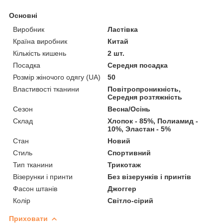
Основні
Виробник
Ластівка
Країна виробник
Китай
Кількість кишень
2 шт.
Посадка
Середня посадка
Розмір жіночого одягу (UA)
50
Властивості тканини
Повітропроникність,
Середня розтяжність
Сезон
Весна/Осінь
Склад
Хлопок - 85%, Полиамид -
10%, Эластан - 5%
Стан
Новий
Стиль
Спортивний
Тип тканини
Трикотаж
Візерунки і принти
Без візерунків і принтів
Фасон штанів
Джоггер
Колір
Світло-сірий
Приховати