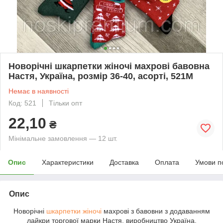
Новорічні шкарпетки жіночі махрові бавовна
Настя, Україна, розмір 36-40, асорті, 521М
Немає в наявності
Код: 521
Тільки опт
22,10
₴
Мінімальне замовлення — 12 шт.
Опис
Характеристики
Доставка
Оплата
Умови п
Опис
Новорічні
шкарпетки жіночі
махрові з бавовни з додаванням
лайкри торгової марки Настя, виробництво Україна.