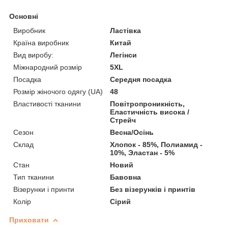
Основні
Виробник
Ластівка
Країна виробник
Китай
Вид виробу:
Легінси
Міжнародний розмір
5XL
Посадка
Середня посадка
Розмір жіночого одягу (UA)
48
Властивості тканини
Повітропроникність,
Еластичність висока /
Стрейч
Сезон
Весна/Осінь
Склад
Хлопок - 85%, Полиамид -
10%, Эластан - 5%
Стан
Новий
Тип тканини
Бавовна
Візерунки і принти
Без візерунків і принтів
Колір
Сірий
Приховати