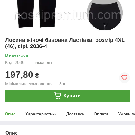
Лосини жіночі бавовна Ластівка, розмір 4XL
(46), сірі, 2036-4
В наявності
Код: 2036
Тільки опт
197,80
₴
Мінімальне замовлення — 3 шт.
Купити
Опис
Характеристики
Доставка
Оплата
Умови п
Опис