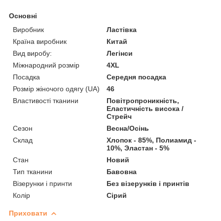
Основні
Виробник
Ластівка
Країна виробник
Китай
Вид виробу:
Легінси
Міжнародний розмір
4XL
Посадка
Середня посадка
Розмір жіночого одягу (UA)
46
Властивості тканини
Повітропроникність,
Еластичність висока /
Стрейч
Сезон
Весна/Осінь
Склад
Хлопок - 85%, Полиамид -
10%, Эластан - 5%
Стан
Новий
Тип тканини
Бавовна
Візерунки і принти
Без візерунків і принтів
Колір
Сірий
Приховати