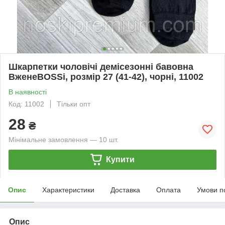
Шкарпетки чоловічі демісезонні бавовна
ВженеBOSSi, розмір 27 (41-42), чорні, 11002
В наявності
Код: 11002
Тільки опт
28
₴
Мінімальне замовлення — 10 шт.
Купити
Опис
Характеристики
Доставка
Оплата
Умови п
Опис