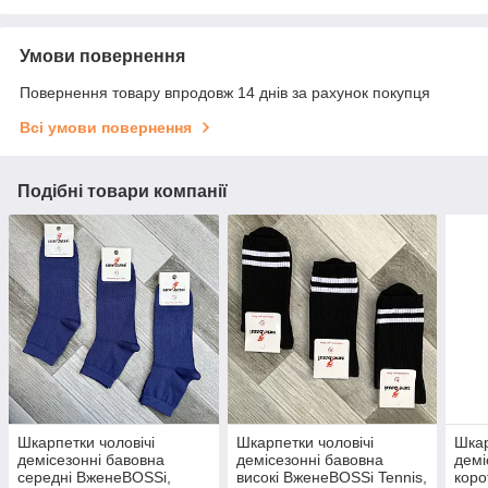
Умови повернення
Повернення товару впродовж 14 днів за рахунок покупця
Всі умови повернення
Подібні товари компанії
Шкарпетки чоловічі
Шкарпетки чоловічі
Шкар
демісезонні бавовна
демісезонні бавовна
демі
середні ВженеBOSSi,
високі ВженеBOSSi Tennis,
коро