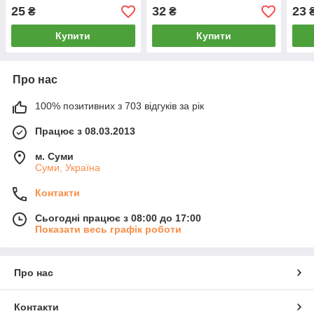
розмір 27 (41-42), джинс,
розмір 27 (41-42), чорні,
розм
25
32
23
₴
₴
11086
011037
сірі
Купити
Купити
Про нас
100% позитивних з 703 відгуків за рік
Працює з 08.03.2013
м. Суми
Суми, Україна
Контакти
Сьогодні працює з 08:00 до 17:00
Показати весь графік роботи
Про нас
Контакти