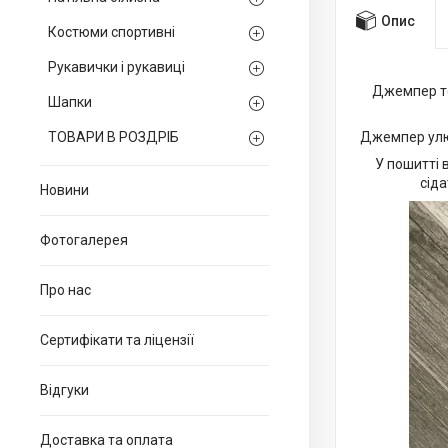
Опис
Костюми спортивні
Рукавички і рукавиці
Джемпер то
Шапки
ТОВАРИ В РОЗДРІБ
Джемпер улюб
У пошитті 
сіда
Новини
Фотогалерея
Про нас
Сертифікати та ліцензії
Відгуки
Доставка та оплата