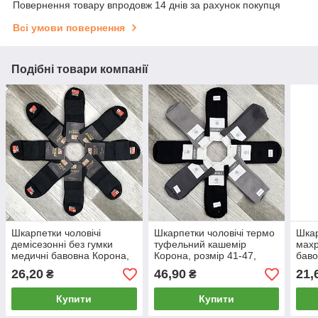
Повернення товару впродовж 14 днів за рахунок покупця
Всі умови повернення
Подібні товари компанії
Шкарпетки чоловічі
Шкарпетки чоловічі термо
Шкар
демісезонні без гумки
туфельний кашемір
махр
медичні бавовна Корона,
Корона, розмір 41-47,
баво
розмір 41-47, чорні, 1072-
асорті, 221-2
45, 
26,20
46,90
21,
₴
₴
2
Купити
Купити