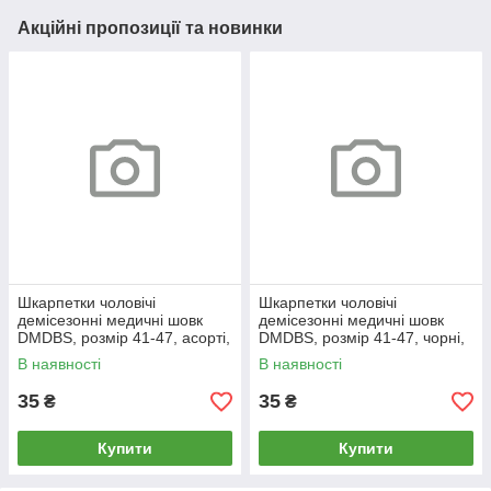
Акційні пропозиції та новинки
Шкарпетки чоловічі
Шкарпетки чоловічі
демісезонні медичні шовк
демісезонні медичні шовк
DMDBS, розмір 41-47, асорті,
DMDBS, розмір 41-47, чорні,
811
810
В наявності
В наявності
35
35
₴
₴
Купити
Купити