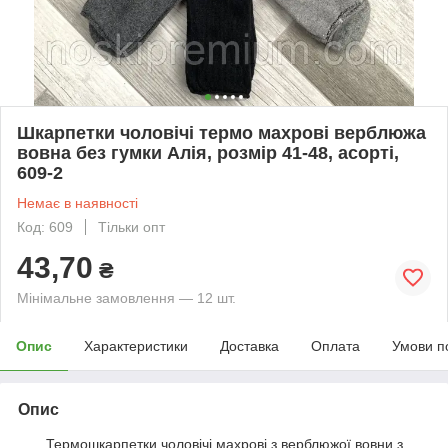
Шкарпетки чоловічі термо махрові верблюжа
вовна без гумки Алія, розмір 41-48, асорті,
609-2
Немає в наявності
Код: 609
Тільки опт
43,70
₴
Мінімальне замовлення — 12 шт.
Опис
Характеристики
Доставка
Оплата
Умови п
Опис
Термошкарпетки чоловічі махрові з верблюжої вовни з