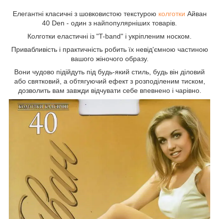
Елегантні класичні з шовковистою текстурою
колготки
Айван
40 Den - один з найпопулярніших товарів.
Колготки еластичні із "T-band" і укріпленим носком.
Привабливість і практичність робить їх невід'ємною частиною
вашого жіночого образу.
Вони чудово підійдуть під будь-який стиль, будь він діловий
або святковий, а обтягуючий ефект з розподіленим тиском,
дозволить вам завжди відчувати себе впевнено і чарівно.