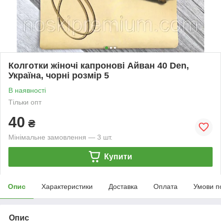
Колготки жіночі капронові Айван 40 Den,
Україна, чорні розмір 5
В наявності
Тільки опт
40
₴
Мінімальне замовлення — 3 шт.
Купити
Опис
Характеристики
Доставка
Оплата
Умови п
Опис