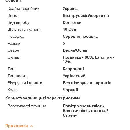
Основні
Країна виробник
Україна
Верх
Без трусиків/шортиків
Вид виробу
Колготки
Щільність тканини
40 Den
Посадка
Середня посадка
Розмір
5
Сезон
Весна/Осінь
Склад
Поліамід - 88%, Еластан -
12%
Тип
Капронові
Тип носка
Укріплений
Візерунки і принти
Без візерунків і принтів
Колір
Чорний
Користувальницькі характеристики
Властивості тканини
Повітропроникність,
Еластичність висока /
Стрейч
Приховати