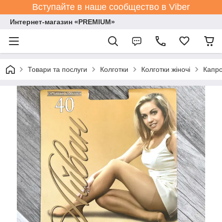
Вступайте в наше сообщество в Viber
Интернет-магазин «PREMIUM»
Товари та послуги
Колготки
Колготки жіночі
Капро