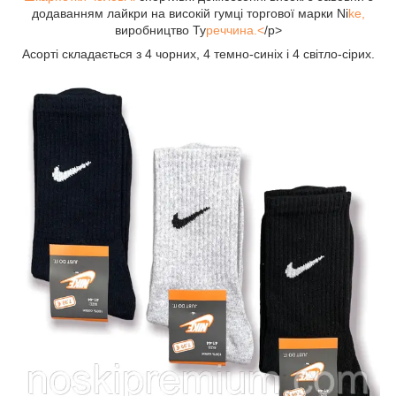
додаванням лайкри на високій гумці торгової марки Ni
ke,
виробництво Ту
реччина.<
/p>
Асорті складається з 4 чорних, 4 темно-синіх і 4 світло-сірих.