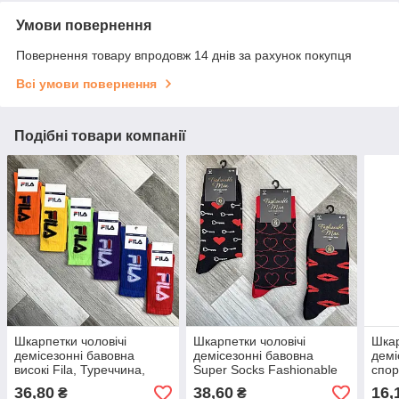
Умови повернення
Повернення товару впродовж 14 днів за рахунок покупця
Всі умови повернення
Подібні товари компанії
Шкарпетки чоловічі
Шкарпетки чоловічі
Шкар
демісезонні бавовна
демісезонні бавовна
демі
високі Fila, Туреччина,
Super Socks Fashionable
спор
розмір 41-45, асорті,
Man, арт 014, розмір 41-
асор
36,80
38,60
16,
₴
₴
04533
44, асорті, 01247