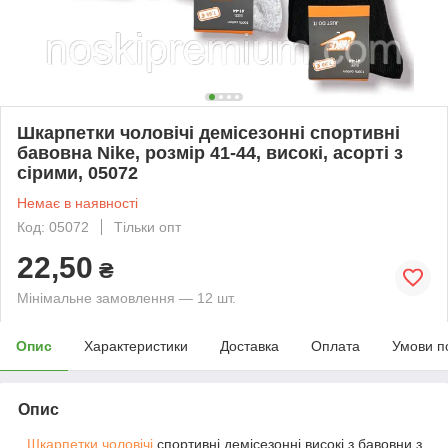
Шкарпетки чоловічі демісезонні спортивні
бавовна Nike, розмір 41-44, високі, асорті з
сірими, 05072
Немає в наявності
Код: 05072
Тільки опт
22,50
₴
Мінімальне замовлення — 12 шт.
Опис
Характеристики
Доставка
Оплата
Умови п
Опис
Шкарпетки чоловічі
спортивні демісезонні високі з бавовни з