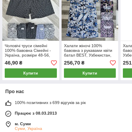
Чоловічі труси сімейні
Халати жіночі 100%
Хала
100% бавовна Сімейні -
бавовна з рукавами квіти
баво
Україна, розміри 48-56,
батал BEST, Узбекистан,
Узбе
асорті, 07800
розміри 58-66, асорті,
66, 
46,90
256,70
251
₴
₴
09700
Купити
Купити
Про нас
100% позитивних з 699 відгуків за рік
Працює з 08.03.2013
м. Суми
Суми, Україна