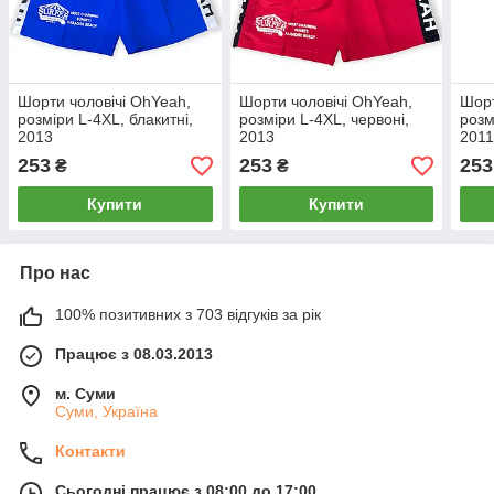
Шорти чоловічі OhYeah,
Шорти чоловічі OhYeah,
Шорт
розміри L-4XL, блакитні,
розміри L-4XL, червоні,
розм
2013
2013
201
253
253
253
₴
₴
Купити
Купити
Про нас
100% позитивних з 703 відгуків за рік
Працює з 08.03.2013
м. Суми
Суми, Україна
Контакти
Сьогодні працює з 08:00 до 17:00