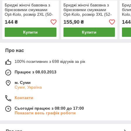
Бриджі жіночі бавовна з
Бриджі жіночі бавовна з
Брид
бірюзовими смужками
бірюзовими смужками
біли
Opt-Kolo, розмір 2XL (50-
Opt-Kolo, розмір 3XL (52-
Kolo
52), чорні, 010117
54), чорні, 010118
чорн
144
155,90
144
₴
₴
Купити
Купити
Про нас
100% позитивних з 698 відгуків за рік
Працює з 08.03.2013
м. Суми
Суми, Україна
Контакти
Сьогодні працює з 08:00 до 17:00
Показати весь графік роботи