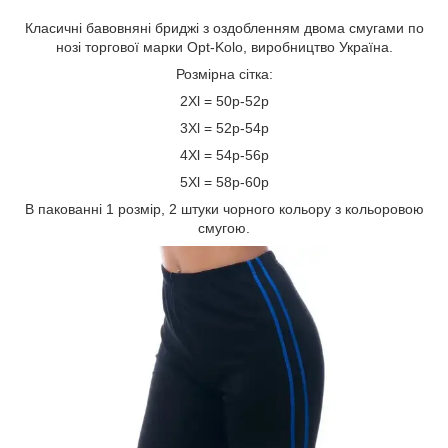
Класичні бавовняні бриджі з оздобленням двома смугами по
нозі торгової марки Opt-Kolo, виробництво Україна.
Розмірна сітка:
2Xl = 50р-52р
3Xl = 52р-54р
4Xl = 54р-56р
5Xl = 58р-60р
В пакованні 1 розмір, 2 штуки чорного кольору з кольоровою
смугою.