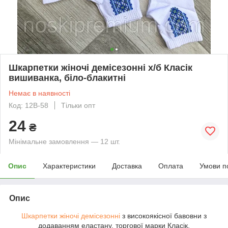
Шкарпетки жіночі демісезонні х/б Класік
вишиванка, біло-блакитні
Немає в наявності
Код: 12В-58
Тільки опт
24
₴
Мінімальне замовлення — 12 шт.
Опис
Характеристики
Доставка
Оплата
Умови п
Опис
Шкарпетки жіночі демісезонні
з високоякісної бавовни з
додаванням еластану, торгової марки Класік.