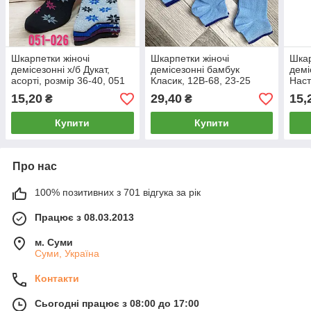
Шкарпетки жіночі
Шкарпетки жіночі
Шкар
демісезонні х/б Дукат,
демісезонні бамбук
демі
асорті, розмір 36-40, 051
Класик, 12В-68, 23-25
Наст
розмір, блакитні, 01856
асор
15,20
29,40
15,
₴
₴
Купити
Купити
Про нас
100% позитивних з 701 відгука за рік
Працює з 08.03.2013
м. Суми
Суми, Україна
Контакти
Сьогодні працює з 08:00 до 17:00