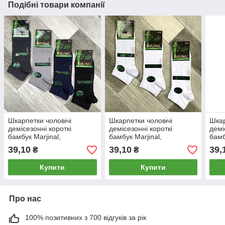
Подібні товари компанії
Шкарпетки чоловічі
Шкарпетки чоловічі
Шкар
демісезонні короткі
демісезонні короткі
демі
бамбук Marjinal,
бамбук Marjinal,
бамб
Туреччина, розмір 40-45,
Туреччина, розмір 40-45,
Туре
39,10
39,10
39,
₴
₴
асорті, 08976
білі, 08975
чорн
Купити
Купити
Про нас
100% позитивних з 700 відгуків за рік