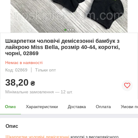
Шкарпетки чоловічі демісезонні бамбук з
лайкрою Miss Bella, розмір 40-44, короткі,
чорні, 02869
Немає в наявності
Код: 02869
Тільки опт
38,20
₴
Мінімальне замовлення — 12 шт.
Опис
Характеристики
Доставка
Оплата
Умови п
Опис
Шкарпетки чоловічі демісезонні
короткі з високоякісного