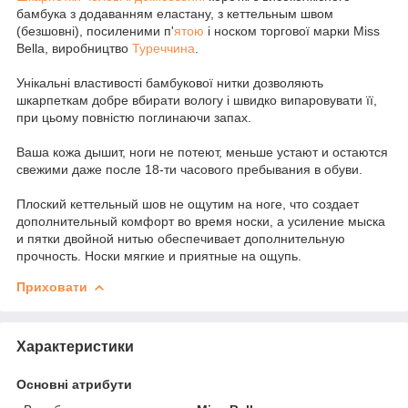
бамбука з додаванням еластану, з кеттельным швом
(безшовні), посиленими п'
ятою
і носком торгової марки Miss
Bella, виробництво
Туреччина
.
Унікальні властивості бамбукової нитки дозволяють
шкарпеткам добре вбирати вологу і швидко випаровувати її,
при цьому повністю поглинаючи запах.
Ваша кожа дышит, ноги не потеют, меньше устают и остаются
свежими даже после 18-ти часового пребывания в обуви.
Плоский кеттельный шов не ощутим на ноге, что создает
дополнительный комфорт во время носки, а усиление мыска
и пятки двойной нитью обеспечивает дополнительную
прочность. Носки мягкие и приятные на ощупь.
Приховати
Характеристики
Основні атрибути