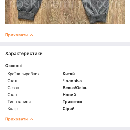
Приховати
Характеристики
Основні
Країна виробник
Китай
Стать
Чоловіча
Сезон
Весна/Осінь
Стан
Новий
Тип тканини
Трикотаж
Колір
Сірий
Приховати