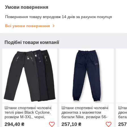
Умови повернення
Повернення товару впродовж 14 днів за рахунок покупця
Всі умови повернення
Подібні товари компанії
Штани спортивні чоловічі
Штани спортивні чоловічі
Штан
теплі рівні Black Cyclone,
двонитка з манжетом
двон
розміри M-3XL, чорні,
батали Nike, розміри 56-
бата
7116
64, темно-сині, 1201
64, 
294,40
257,10
257
₴
₴