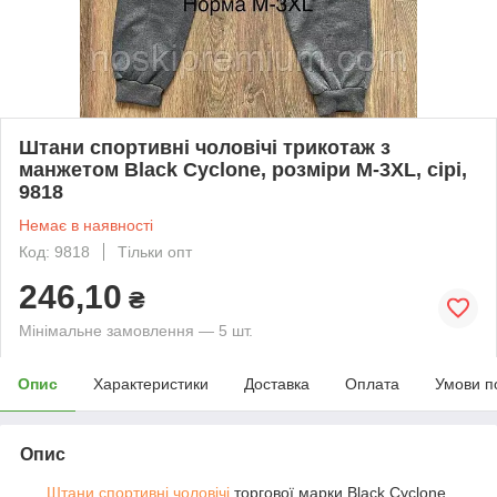
Штани спортивні чоловічі трикотаж з
манжетом Black Cyclone, розміри M-3XL, сірі,
9818
Немає в наявності
Код: 9818
Тільки опт
246,10
₴
Мінімальне замовлення — 5 шт.
Опис
Характеристики
Доставка
Оплата
Умови п
Опис
Штани спортивні чоловічі
торгової марки Black Cyclone.