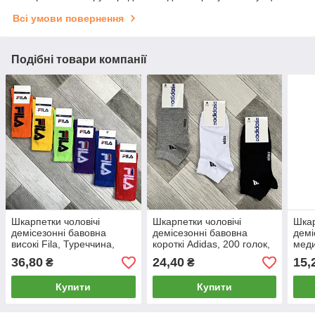
Всі умови повернення
Подібні товари компанії
Шкарпетки чоловічі
Шкарпетки чоловічі
Шкар
демісезонні бавовна
демісезонні бавовна
демі
високі Fila, Туреччина,
короткі Adidas, 200 голок,
меди
розмір 41-45, асорті,
розмір 41-45, асорті,
Bran
36,80
24,40
15,
₴
₴
04533
06248
асор
Купити
Купити