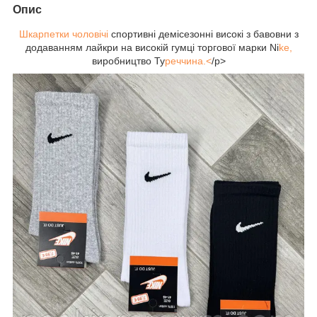
Опис
Шкарпетки чоловічі
спортивні демісезонні високі з бавовни з
додаванням лайкри на високій гумці торгової марки Ni
ke,
виробництво Ту
реччина.<
/p>