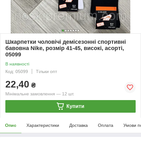
Шкарпетки чоловічі демісезонні спортивні
бавовна Nike, розмір 41-45, високі, асорті,
05099
В наявності
Код: 05099
Тільки опт
22,40
₴
Мінімальне замовлення — 12 шт.
Купити
Опис
Характеристики
Доставка
Оплата
Умови п