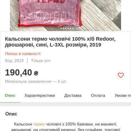
Кальсони термо чоловічі 100% х/б Redoor,
двошарові, сині, L-3XL розміри, 2019
Немає в наявності
Код: 2019
Тільки опт
190,40
₴
Мінімальне замовлення — 4 шт.
Опис
Характеристики
Доставка
Оплата
Умови п
Опис
Кальсони
термо
чоловічі з 100% бавовни, на манжеті,
двошарові. на спортивній резинці, без гульфем, торгової