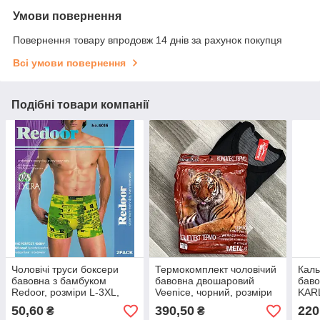
Умови повернення
Повернення товару впродовж 14 днів за рахунок покупця
Всі умови повернення
Подібні товари компанії
Чоловічі труси боксери
Термокомплект чоловічий
Каль
бавовна з бамбуком
бавовна двошаровий
баво
Redoor, розміри L-3XL,
Veenice, чорний, розміри
KARL
9015
L-3XL, 0107
чорн
50,60
390,50
220
₴
₴