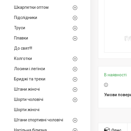
Шкарпетки оптом
Підслідники
Труси
Плавки
До свят!!!
Колготки
Лосини і легінси
В наявності
Бриджі та треки
Штани жіночі
Шорти чоловічі
Шорти жіночі
Штани спортивні чоловічі
Натільна білизна
Опис