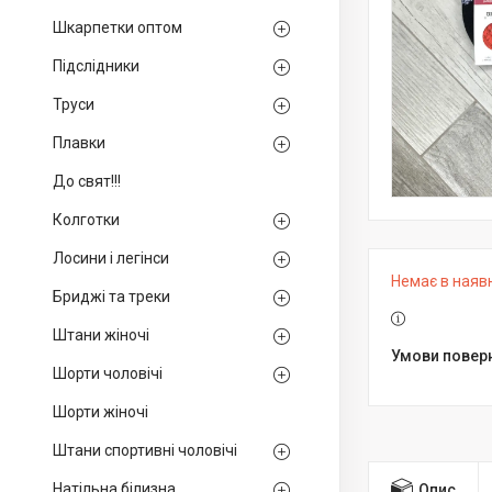
Шкарпетки оптом
Підслідники
Труси
Плавки
До свят!!!
Колготки
Лосини і легінси
Немає в наяв
Бриджі та треки
Штани жіночі
Шорти чоловічі
Шорти жіночі
Штани спортивні чоловічі
Натільна білизна
Опис