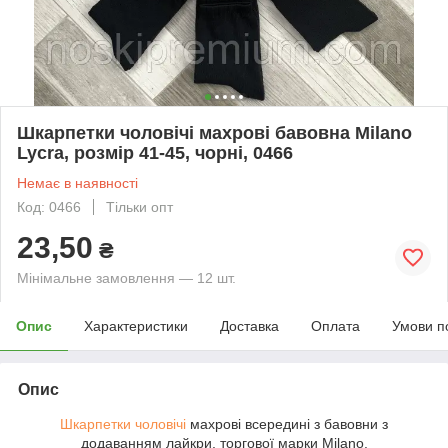
Шкарпетки чоловічі махрові бавовна Мilano
Lycra, розмір 41-45, чорні, 0466
Немає в наявності
Код: 0466
Тільки опт
23,50
₴
Мінімальне замовлення — 12 шт.
Опис
Характеристики
Доставка
Оплата
Умови п
Опис
Шкарпетки чоловічі
махрові всередині з бавовни з
додаванням лайкри, торгової марки Мilano.