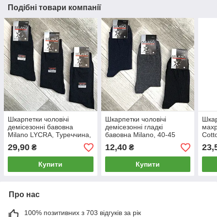
Подібні товари компанії
Шкарпетки чоловічі
Шкарпетки чоловічі
Шкар
демісезонні бавовна
демісезонні гладкі
махр
Milano LYCRA, Туреччина,
бавовна Мilano, 40-45
Cott
39-41 розмір, чорні, 1921
розмір, асорті, 014-018
чорн
29,90
12,40
23,
₴
₴
Купити
Купити
Про нас
100% позитивних з 703 відгуків за рік