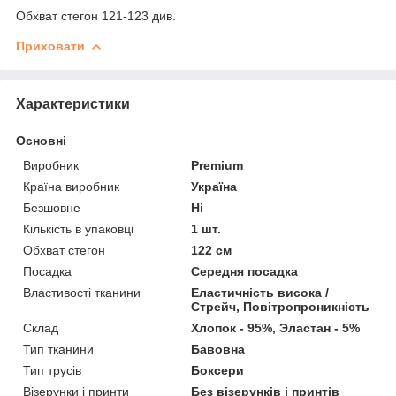
Обхват стегон 121-123 див.
Приховати
Характеристики
Основні
Виробник
Premium
Країна виробник
Україна
Безшовне
Ні
Кількість в упаковці
1 шт.
Обхват стегон
122 см
Посадка
Середня посадка
Властивості тканини
Еластичність висока /
Стрейч, Повітропроникність
Склад
Хлопок - 95%, Эластан - 5%
Тип тканини
Бавовна
Тип трусів
Боксери
Візерунки і принти
Без візерунків і принтів