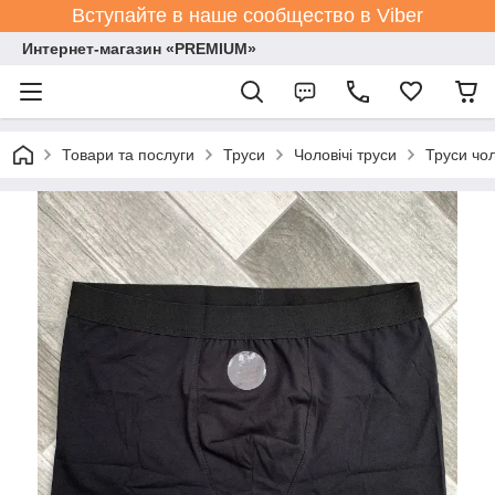
Вступайте в наше сообщество в Viber
Интернет-магазин «PREMIUM»
Товари та послуги
Труси
Чоловічі труси
Труси чол