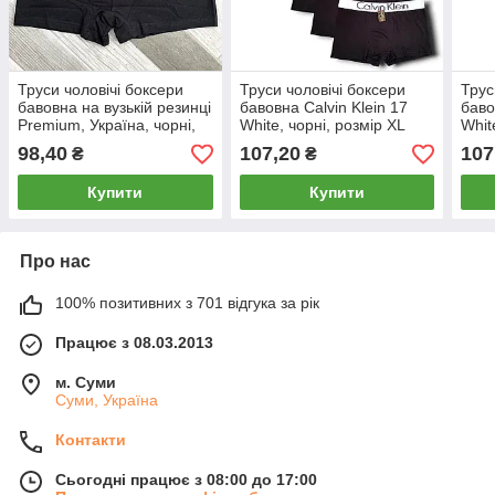
Труси чоловічі боксери
Труси чоловічі боксери
Трус
бавовна на вузькій резинці
бавовна Calvin Klein 17
баво
Premium, Україна, чорні,
White, чорні, розмір XL
Whit
розмір 5XL, 09606
(50-52), 013046
(52-
98,40
107,20
107
₴
₴
Купити
Купити
Про нас
100% позитивних з 701 відгука за рік
Працює з 08.03.2013
м. Суми
Суми, Україна
Контакти
Сьогодні працює з 08:00 до 17:00