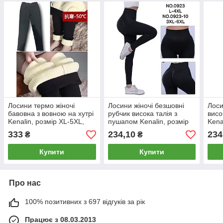
Лосини термо жіночі
Лосини жіночі безшовні
Лоси
бавовна з вовною на хутрі
рубчик висока талія з
висо
Kenalin, розмір XL-5XL,
пушапом Kenalin, розмір
Kena
чорні, 9180
L-4XL (46-54), чорні, 0923
чорн
333
234,10
234
₴
₴
Купити
Купити
Про нас
100% позитивних з 697 відгуків за рік
Працює з 08.03.2013