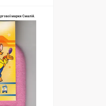
ргової марки Смалій.