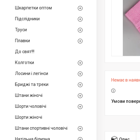
Шкарпетки оптом
Підслідники
Труси
Плавки
До свят!!!
Колготки
Лосини і легінси
Немає в наяв
Бриджі та треки
Штани жіночі
Шорти чоловічі
Шорти жіночі
Штани спортивні чоловічі
Натільна білизна
Опис