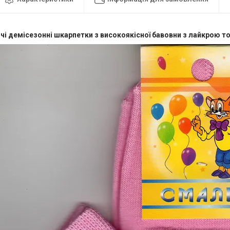
чі демісезонні шкарпетки з високоякісної бавовни з лайкрою то