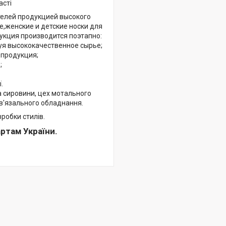
асті
телей продукцией высокого
,женские и детские носки для
укция производится поэтапно:
я высококачественное сырье;
продукция;
;
.
а сировини, цех мотального
в'язального обладнання.
зробки стилів.
ртам України.