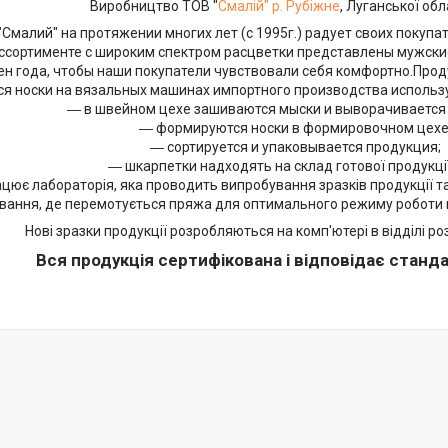
Виробництво ТОВ "
Смалій" р. Рубіжне
, Луганської обл
лий" на протяжении многих лет (с 1995г.) радует своих покупа
ассортименте с широким спектром расцветки представлены мужские
н года, чтобы наши покупатели чувствовали себя комфортно.Прод
оски на вязальных машинах импортного производства использу
― в швейном цехе зашиваются мыски и выворачивается 
― формируются носки в формировочном цехе
― сортируется и упаковывается продукция;
― шкарпетки надходять на склад готової продукції
цює лабораторія, яка проводить випробування зразків продукції т
вання, де перемотується пряжа для оптимального режиму роботи 
Нові зразки продукції розробляються на комп'ютері в відділі ро
Вся продукція сертифікована і відповідає станда