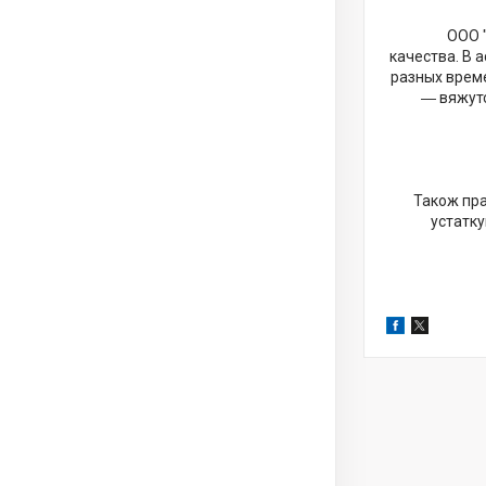
ООО "Сма
качества. В 
разных време
― вяжутся н
Також пра
устатку