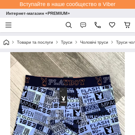
Вступайте в наше сообщество в Viber
Интернет-магазин «PREMIUM»
Товари та послуги
Труси
Чоловічі труси
Труси чол