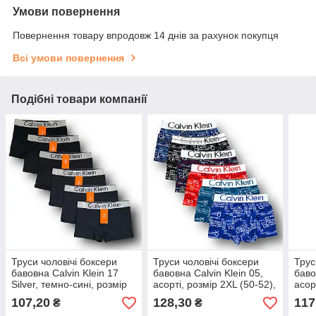
Умови повернення
Повернення товару впродовж 14 днів за рахунок покупця
Всі умови повернення
Подібні товари компанії
Труси чоловічі боксери
Труси чоловічі боксери
Трус
бавовна Calvin Klein 17
бавовна Calvin Klein 05,
баво
Silver, темно-сині, розмір
асорті, розмір 2XL (50-52),
асор
2XL (50-52), 013075
09127
2XL 
107,20
128,30
117
₴
₴