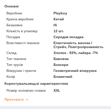
Основні
Виробник
Playboy
Країна виробник
Китай
Безшовне
Ні
Кількість в упаковці
12 шт.
Посадка
Середня посадка
Властивості тканини
Еластичність висока /
Стрейч, Повітропроникність
Склад
Хлопок - 93%, лайкра -7%
Тип тканини
Бавовна
Тип трусів
Боксери
Візерунки і принти
Геометричний візерунок
Колір
Блакитний
Користувальницькі характеристики
Розмір чоловічих плавок
XXL
Приховати