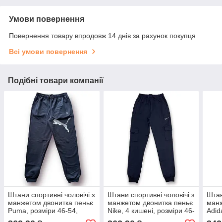
Умови повернення
Повернення товару впродовж 14 днів за рахунок покупця
Всі умови повернення
Подібні товари компанії
Штани спортивні чоловічі з
Штани спортивні чоловічі з
Штан
манжетом двонитка пеньє
манжетом двонитка пеньє
манж
Puma, розміри 46-54,
Nike, 4 кишені, розміри 46-
Adid
темно-сині, 4042
54, темно-сині, 4002
46-5