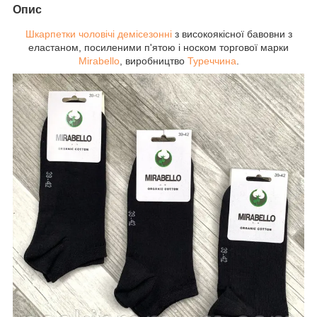
Опис
Шкарпетки чоловічі демісезонні
з високоякісної бавовни з
еластаном, посиленими п'ятою і носком торгової марки
Mirabello
, виробництво
Туреччина
.