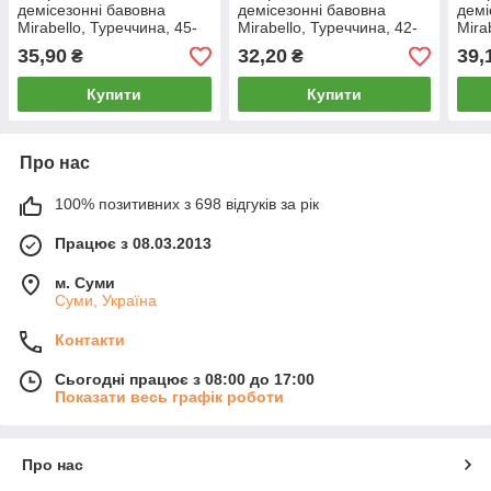
демісезонні бавовна
демісезонні бавовна
демі
Mirabello, Туреччина, 45-
Mirabello, Туреччина, 42-
Mira
47 розмір, короткі, асорті,
45 розмір, короткі, білі,
47 р
35,90
32,20
39,
₴
₴
07743
05746
077
Купити
Купити
Про нас
100% позитивних з 698 відгуків за рік
Працює з 08.03.2013
м. Суми
Суми, Україна
Контакти
Сьогодні працює з 08:00 до 17:00
Показати весь графік роботи
Про нас