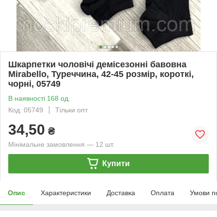
Шкарпетки чоловічі демісезонні бавовна
Mirabello, Туреччина, 42-45 розмір, короткі,
чорні, 05749
В наявності 168 од.
Код: 05749
Тільки опт
34,50
₴
Мінімальне замовлення — 12 шт.
Купити
Опис
Характеристики
Доставка
Оплата
Умови п