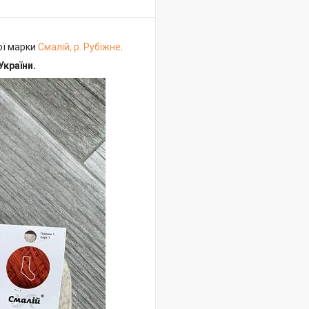
ої марки
Смалій, р. Рубіжне
.
України.