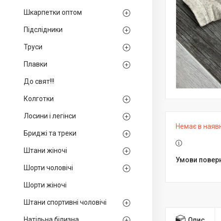
Шкарпетки оптом
Підслідники
Труси
Плавки
До свят!!!
Колготки
Лосини і легінси
Немає в наяв
Бриджі та треки
Штани жіночі
Шорти чоловічі
Шорти жіночі
Штани спортивні чоловічі
Натільна білизна
Опис