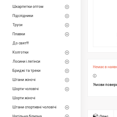
Шкарпетки оптом
Підслідники
Труси
Плавки
До свят!!!
Колготки
Лосини і легінси
Немає в наяв
Бриджі та треки
Штани жіночі
Шорти чоловічі
Шорти жіночі
Штани спортивні чоловічі
Натільна білизна
Опис