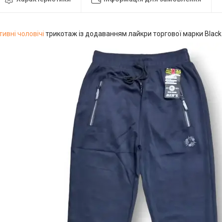
ивні чоловічі
трикотаж із додаванням лайкри торгової марки Black