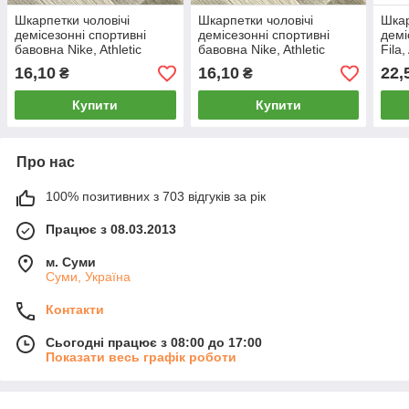
Шкарпетки чоловічі
Шкарпетки чоловічі
Шкар
демісезонні спортивні
демісезонні спортивні
демі
бавовна Nike, Athletic
бавовна Nike, Athletic
Fila,
Sports, середні, асорті,
Sports, середні, асорті,
асор
16,10
16,10
22,
₴
₴
05035
05038
Купити
Купити
Про нас
100% позитивних з 703 відгуків за рік
Працює з 08.03.2013
м. Суми
Суми, Україна
Контакти
Сьогодні працює з 08:00 до 17:00
Показати весь графік роботи