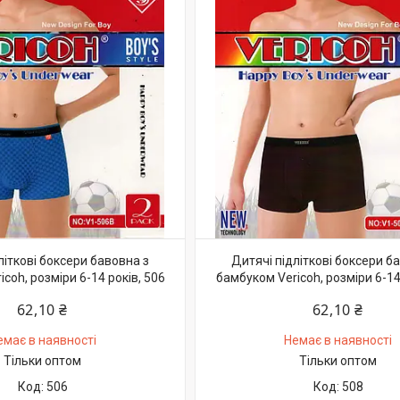
літкові боксери бавовна з
Дитячі підліткові боксери б
coh, розміри 6-14 років, 506
бамбуком Vericoh, розміри 6-14
62,10 ₴
62,10 ₴
емає в наявності
Немає в наявності
Тільки оптом
Тільки оптом
506
508