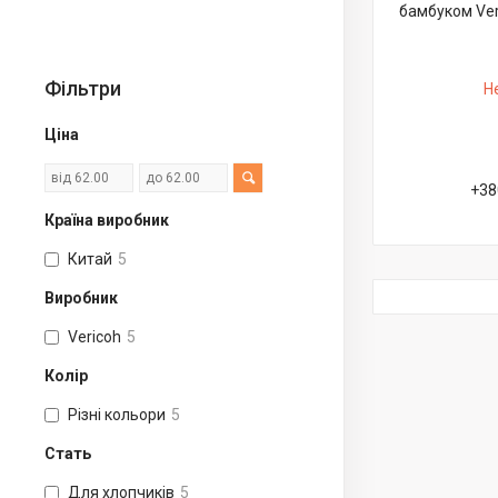
бамбуком Veri
Фільтри
Н
Ціна
+38
Країна виробник
Китай
5
Виробник
Vericoh
5
Колір
Різні кольори
5
Стать
Для хлопчиків
5