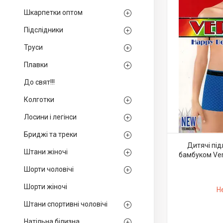
Шкарпетки оптом
Підслідники
Труси
Плавки
До свят!!!
Колготки
Лосини і легінси
Бриджі та треки
Дитячі під
Штани жіночі
бамбуком Veri
Шорти чоловічі
Шорти жіночі
Н
Штани спортивні чоловічі
Натільна білизна