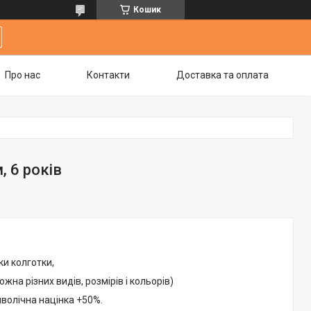
Кошик
Про нас
Контакти
Доставка та оплата
, 6 років
ки колготки,
жна різних видів, розмірів і кольорів)
мволічна націнка +50%.