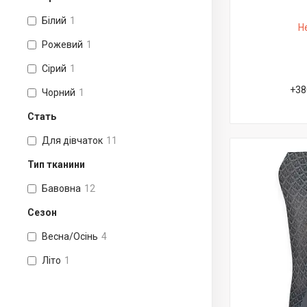
Білий
1
Н
Рожевий
1
Сірий
1
+38
Чорний
1
Стать
Для дівчаток
11
Тип тканини
Бавовна
12
Сезон
Весна/Осінь
4
Літо
1