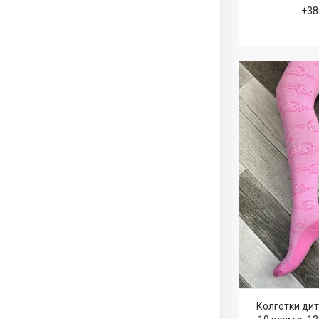
+38
Колготки дит