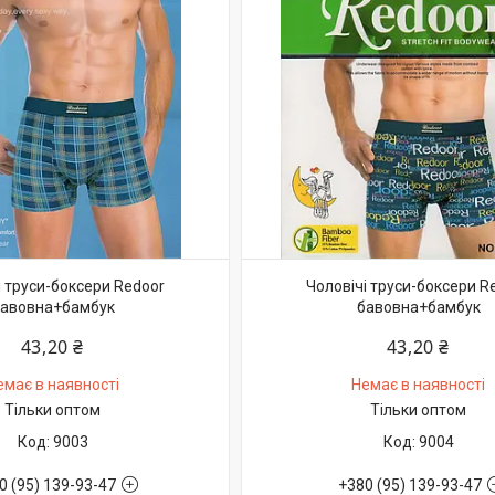
і труси-боксери Redoor
Чоловічі труси-боксери R
авовна+бамбук
бавовна+бамбук
43,20 ₴
43,20 ₴
емає в наявності
Немає в наявності
Тільки оптом
Тільки оптом
9003
9004
0 (95) 139-93-47
+380 (95) 139-93-47