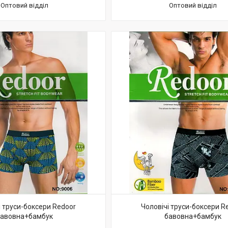
Оптовий відділ
Оптовий відділ
і труси-боксери Redoor
Чоловічі труси-боксери R
авовна+бамбук
бавовна+бамбук