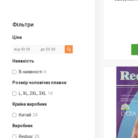
Фільтри
Ціна
Наявність
В наявності
6
Розмір чоловічих плавок
L, XL, 2XL, 3XL
14
Країна виробник
Китай
24
Виробник
Redoor
25