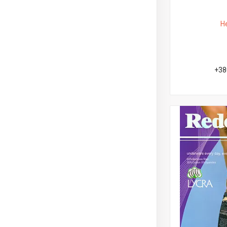
Н
+38