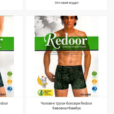
Оптовий відділ
edoor
Чоловічі труси-боксери Redoor
бавовна+бамбук