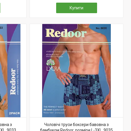
Купити
овна з
Чоловічі труси боксери бавовна з
XL, 9033
бамбуком Redoor, розміри L-3XL, 9035