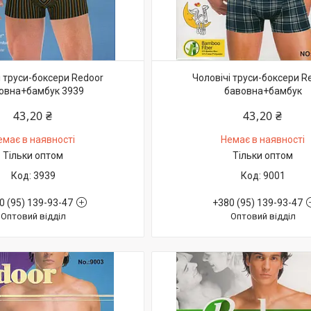
і труси-боксери Redoor
Чоловічі труси-боксери R
овна+бамбук 3939
бавовна+бамбук
43,20 ₴
43,20 ₴
емає в наявності
Немає в наявності
Тільки оптом
Тільки оптом
3939
9001
0 (95) 139-93-47
+380 (95) 139-93-47
Оптовий відділ
Оптовий відділ