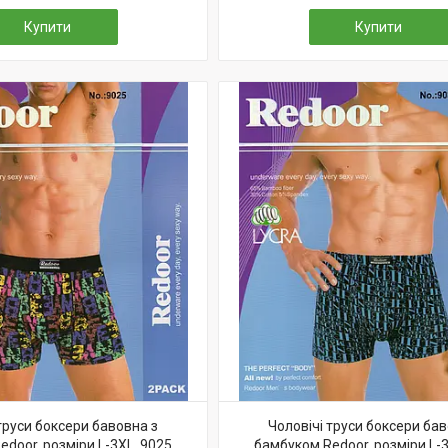
Купити
Купити
труси боксери бавовна з
Чоловічі труси боксери бав
door, розміри L-3XL, 9025
бамбуком Redoor, розміри L-3