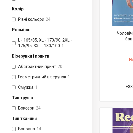
Колір
Різні кольори
24
Розміри:
Чоловіч
бав
L - 165/85, XL - 170/90, 2XL -
175/95, 3XL - 180/100
1
Візерунки і принти
Н
Абстрактний принт
20
Геометричний візерунок
1
+38
Смужка
1
Тип трусів
Боксери
24
Тип тканини
Бавовна
14