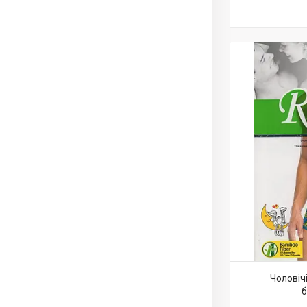
Чоловіч
б