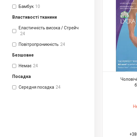
Бамбук
10
Властивості тканини
Еластичність висока / Стрейч
24
Повітропроникність
24
Безшовне
Немає
24
Посадка
Чоловіч
б
Середня посадка
24
Н
+38