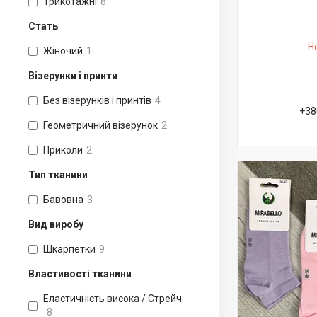
Трикотажні
8
Стать
Н
Жіночий
1
Візерунки і принти
Без візерунків і принтів
4
+38
Геометричний візерунок
2
Приколи
2
Тип тканини
Бавовна
3
Вид виробу
Шкарпетки
9
Властивості тканини
Еластичність висока / Стрейч
8