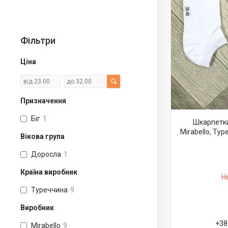
Фільтри
Ціна
Призначення
Біг
1
Шкарпетки
Mirabello, Тур
Вікова група
Доросла
1
Країна виробник
Н
Туреччина
9
Виробник
+38
Mirabello
9