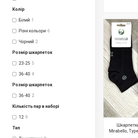
Колір
Білий
1
Різні кольори
6
Чорний
2
Розмір шкарпеток
23-25
5
36-40
4
Розмір шкарпеток
36-40
2
Кількість пар в наборі
12
9
Шкарпетки
Тип
Mirabello, Тур