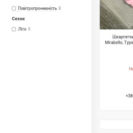
Повітропроникність
8
Сезон
Літо
9
Шкарпетки
Mirabello, Тур
Н
+38