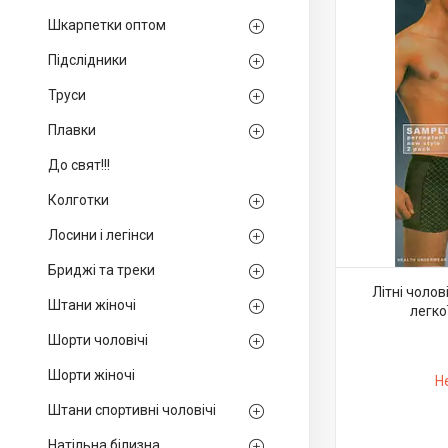
Шкарпетки оптом
Підслідники
Труси
Плавки
До свят!!!
Колготки
Лосини і легінси
Бриджі та треки
Літні чолов
Штани жіночі
легкої
Шорти чоловічі
Шорти жіночі
Н
Штани спортивні чоловічі
Натільна білизна