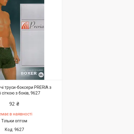
ічі труси-боксери PRERIA з
 сіткою з боків, 9627
92 ₴
емає в наявності
Тільки оптом
9627