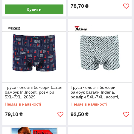
78,70
₴
Купити
Труси чоловічі боксери батал
Труси чоловічі боксери
бамбук In.Incont, розміри
бамбук батали Indena,
5XL-7XL, 20329
розміри 5XL-7XL, асорті,
71005
Немає в наявності
Немає в наявності
79,10
92,50
₴
₴