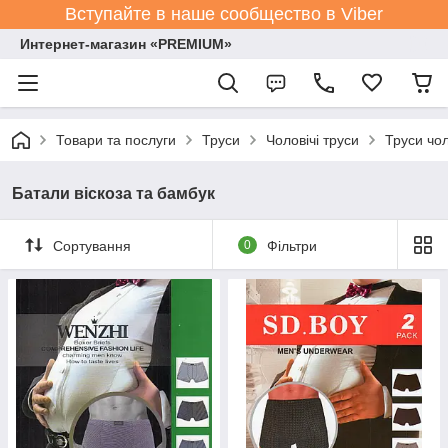
Вступайте в наше сообщество в Viber
Интернет-магазин «PREMIUM»
Товари та послуги
Труси
Чоловічі труси
Труси чол
Батали віскоза та бамбук
Сортування
0
Фільтри