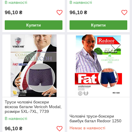
В наявності
В наявності
96,10
96,10
₴
₴
Купити
Купити
Труси чоловічі боксери
віскоза батали Vericoh Modal,
розміри 5XL-7XL, 7739
Чоловічі труси-боксери
В наявності
бамбук батал Redoor 1250
96,10
Немає в наявності
₴