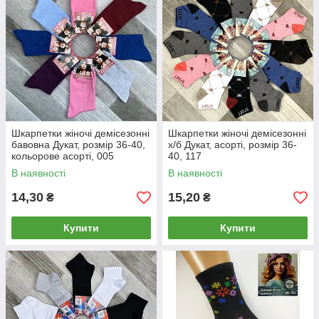
Шкарпетки жіночі демісезонні
Шкарпетки жіночі демісезонні
бавовна Дукат, розмір 36-40,
х/б Дукат, асорті, розмір 36-
кольорове асорті, 005
40, 117
В наявності
В наявності
14,30
15,20
₴
₴
Купити
Купити