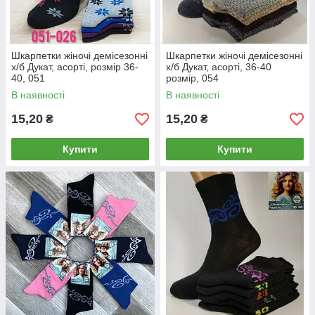
Шкарпетки жіночі демісезонні
Шкарпетки жіночі демісезонні
х/б Дукат, асорті, розмір 36-
х/б Дукат, асорті, 36-40
40, 051
розмір, 054
В наявності
В наявності
15,20
15,20
₴
₴
Купити
Купити