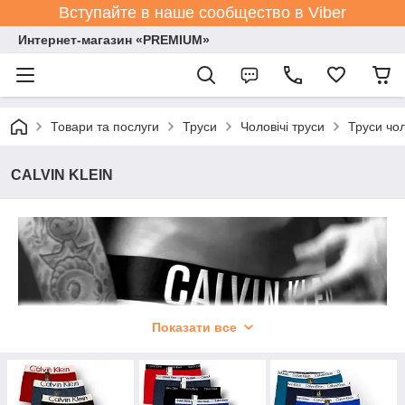
Вступайте в наше сообщество в Viber
Интернет-магазин «PREMIUM»
Товари та послуги
Труси
Чоловічі труси
Труси чол
CALVIN KLEIN
Показати все