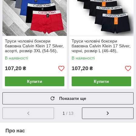
Труси чоловічі боксери
Труси чоловічі боксери
бавовна Calvin Klein 17 Silver,
бавовна Calvin Klein 17 Silver,
асорті, розмір 3XL (54-56),
чорні, розмір L (46-48),
013016
013069
В наявності
В наявності
107,20
107,20
₴
₴
Купити
Купити
Показати ще
1
/ 13
Про нас