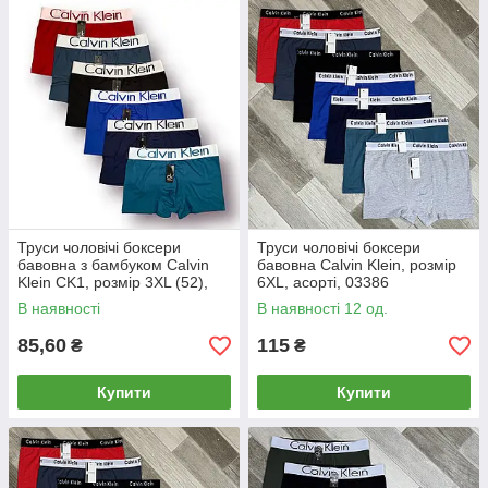
Труси чоловічі боксери
Труси чоловічі боксери
бавовна з бамбуком Calvin
бавовна Calvin Klein, розмір
Klein CK1, розмір 3XL (52),
6XL, асорті, 03386
асорті, 03216
В наявності
В наявності 12 од.
85,60
115
₴
₴
Купити
Купити