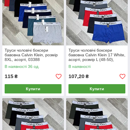
Труси чоловічі боксери
Труси чоловічі боксери
бавовна Calvin Klein, розмір
бавовна Calvin Klein 17 White,
8XL, асорті, 03388
асорті, розмір L (48-50),
013065
В наявності 36 од.
В наявності
115
107,20
₴
₴
Купити
Купити