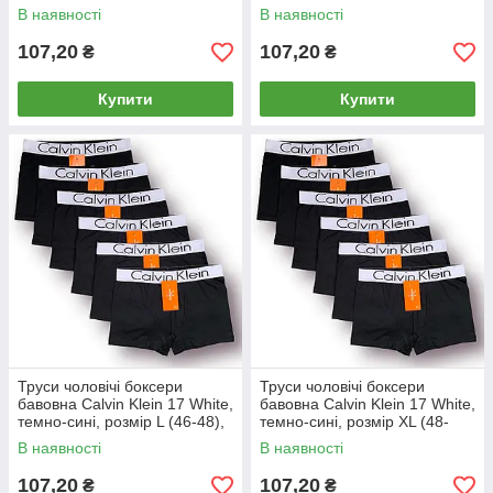
013047
013048
В наявності
В наявності
107,20
107,20
₴
₴
Купити
Купити
Труси чоловічі боксери
Труси чоловічі боксери
бавовна Calvin Klein 17 White,
бавовна Calvin Klein 17 White,
темно-сині, розмір L (46-48),
темно-сині, розмір XL (48-
013049
50), 013050
В наявності
В наявності
107,20
107,20
₴
₴