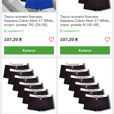
Труси чоловічі боксери
Труси чоловічі боксери
бавовна Calvin Klein 17 White,
бавовна Calvin Klein 17 White,
асорті, розмір 3XL (54-56),
чорні, розмір M (46-48),
013068
013005
В наявності
В наявності
107,20
107,20
₴
₴
Купити
Купити