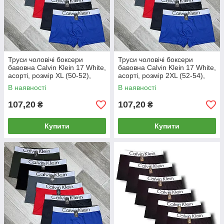
Труси чоловічі боксери
Труси чоловічі боксери
бавовна Calvin Klein 17 White,
бавовна Calvin Klein 17 White,
асорті, розмір XL (50-52),
асорті, розмір 2XL (52-54),
013066
013067
В наявності
В наявності
107,20
107,20
₴
₴
Купити
Купити