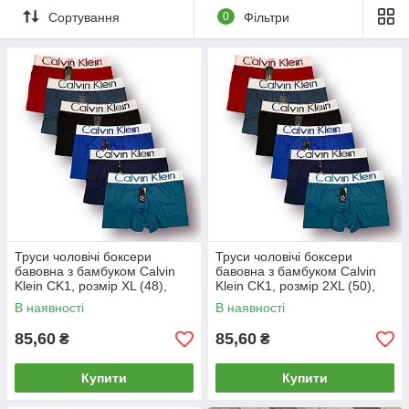
Сортування
0
Фільтри
Труси чоловічі боксери
Труси чоловічі боксери
бавовна з бамбуком Calvin
бавовна з бамбуком Calvin
Klein CK1, розмір XL (48),
Klein CK1, розмір 2XL (50),
асорті, 03214
асорті, 03215
В наявності
В наявності
85,60
85,60
₴
₴
Купити
Купити