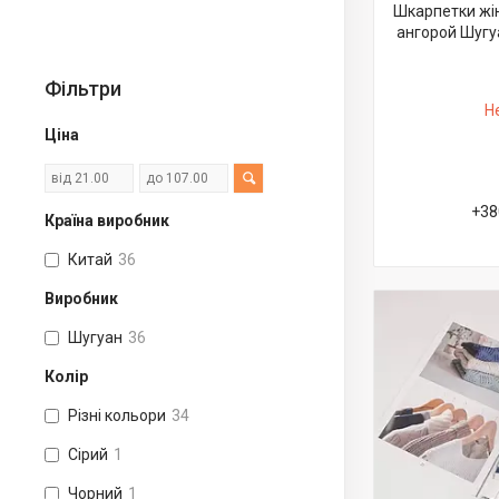
Шкарпетки жін
ангорой Шугуа
Фільтри
Н
Ціна
+38
Країна виробник
Китай
36
Виробник
Шугуан
36
Колір
Різні кольори
34
Сірий
1
Чорний
1