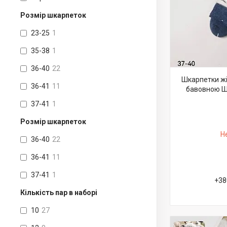
Розмір шкарпеток
23-25
1
35-38
1
36-40
22
Шкарпетки жі
36-41
11
бавовною Шуг
37-41
1
Розмір шкарпеток
Н
36-40
22
36-41
11
37-41
1
+38
Кількість пар в наборі
10
27