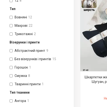
12
8
Тип
Вовняні
12
Махрові
22
Трикотажні
2
Візерунки і принти
Абстрактний принт
9
Без візерунків і принтів
15
Горошок
1
Смужка
8
Шкарпетки жі
Шугуан, р
Тваринні принти
1
Тип тканини
Н
Ангора
1