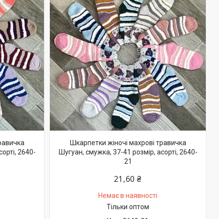
равичка
Шкарпетки жіночі махрові травичка
орті, 2640-
Шугуан, смужка, 37-41 розмір, асорті, 2640-
21
21,60 ₴
Немає в наявності
Тільки оптом