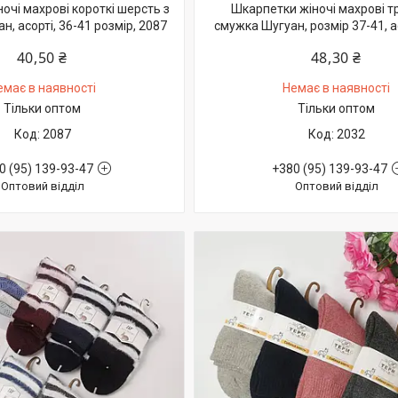
очі махрові короткі шерсть з
Шкарпетки жіночі махрові т
н, асорті, 36-41 розмір, 2087
смужка Шугуан, розмір 37-41, а
40,50 ₴
48,30 ₴
емає в наявності
Немає в наявності
Тільки оптом
Тільки оптом
2087
2032
0 (95) 139-93-47
+380 (95) 139-93-47
Оптовий відділ
Оптовий відділ