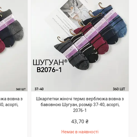
южа вовна з
Шкарпетки жіночі термо верблюжа вовна з
, асорті,
бавовною Шугуан, розмір 37-40, асорті,
2076-1
43,70 ₴
Немає в наявності