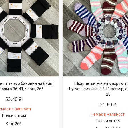
ночі термо бавовна на байці
Шкарпетки жіночі махрові т
розмір 36-41, чорні, 266
Шугуан, смужка, 37-41 розмір, ас
20
53,40 ₴
21,60 ₴
емає в наявності
Немає в наявності
Тільки оптом
Тільки оптом
266