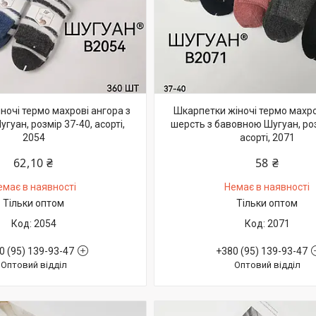
ночі термо махрові ангора з
Шкарпетки жіночі термо махро
уан, розмір 37-40, асорті,
шерсть з бавовною Шугуан, роз
2054
асорті, 2071
62,10 ₴
58 ₴
емає в наявності
Немає в наявності
Тільки оптом
Тільки оптом
2054
2071
0 (95) 139-93-47
+380 (95) 139-93-47
Оптовий відділ
Оптовий відділ