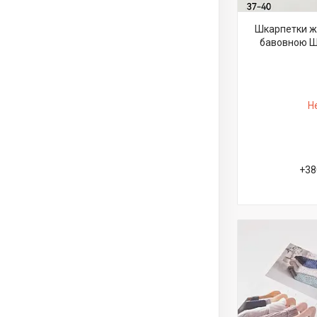
Шкарпетки жі
бавовною Шуг
Н
+38