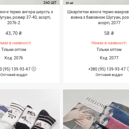
ночі термо ангора шерсть з
Шкарпетки жіночі термо махро
уан, розмір 37-40, асорті,
вовна з бавовною Шугуан, роз
2076-2
асорті, 2077
43,70 ₴
58 ₴
емає в наявності
Немає в наявності
Тільки оптом
Тільки оптом
2076
2077
0 (95) 139-93-47
+380 (95) 139-93-47
Оптовий відділ
Оптовий відділ