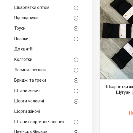
Шкарпетки оптом
Підслідники
Труси
Плавки
До свят!!!
Колготки
Лосини і легінси
Бриджі та треки
Шкарпетки жі
Штани жіночі
Шугуан, 
Шорти чоловічі
Шорти жіночі
Н
Штани спортивні чоловічі
Натільна білизна