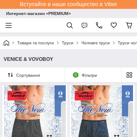
Вступайте в наше сообщество в Viber
Интернет-магазин «PREMIUM»
Товари та послуги
Труси
Чоловічі труси
Труси чол
VENICE & VOVOBOY
Сортування
0
Фільтри