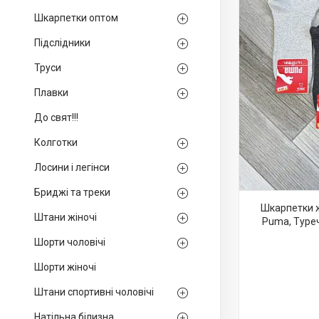
Шкарпетки оптом
Підслідники
Труси
Плавки
До свят!!!
Колготки
Лосини і легінси
Бриджі та треки
Шкарпетки ж
Штани жіночі
Puma, Туреч
Шорти чоловічі
Шорти жіночі
Штани спортивні чоловічі
Натільна білизна