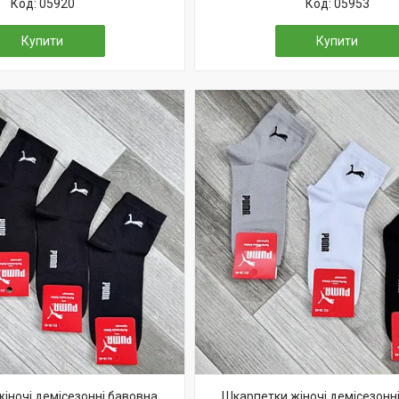
05920
05953
Купити
Купити
іночі демісезонні бавовна
Шкарпетки жіночі демісезонн