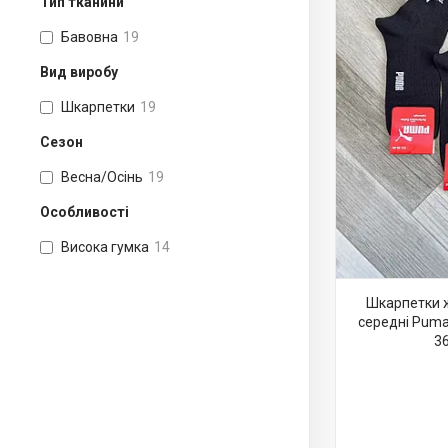
Тип тканини
Бавовна
19
Вид виробу
Шкарпетки
19
Сезон
Весна/Осінь
19
Особливості
Висока гумка
14
Шкарпетки ж
середні Puma
36