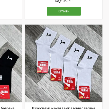
05950
Купити
і бавовна
Шкарпетки жіночі демісезонні бавовна