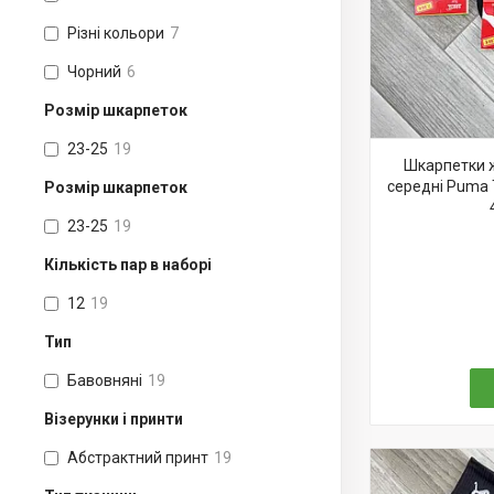
Різні кольори
7
Чорний
6
Розмір шкарпеток
23-25
19
Шкарпетки ж
середні Puma T
Розмір шкарпеток
23-25
19
Кількість пар в наборі
12
19
Тип
Бавовняні
19
Візерунки і принти
Абстрактний принт
19