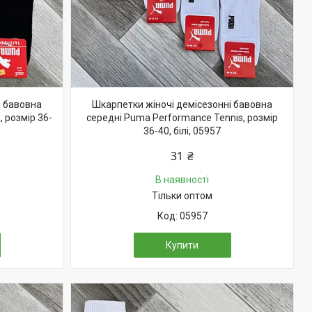
і бавовна
Шкарпетки жіночі демісезонні бавовна
 розмір 36-
середні Puma Performance Tennis, розмір
36-40, білі, 05957
31 ₴
В наявності
Тільки оптом
05957
Купити