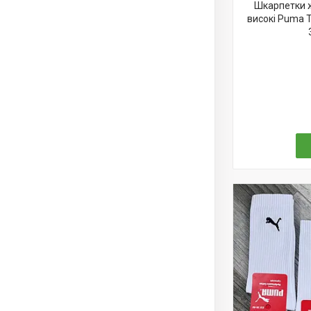
Шкарпетки ж
високі Puma T