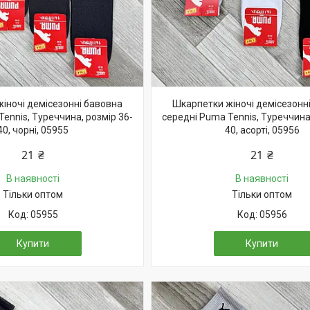
іночі демісезонні бавовна
Шкарпетки жіночі демісезонн
ennis, Туреччина, розмір 36-
середні Puma Tennis, Туреччина,
40, чорні, 05955
40, асорті, 05956
21 ₴
21 ₴
В наявності
В наявності
Тільки оптом
Тільки оптом
05955
05956
Купити
Купити