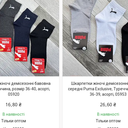
іночі демісезонні бавовна
Шкарпетки жіночі демісезонн
чина, розмір 36-40, асорті,
середні Puma Exclusive, Туречч
05920
36-39, асорті, 05953
16,80 ₴
26,60 ₴
В наявності
В наявності
Тільки оптом
Тільки оптом