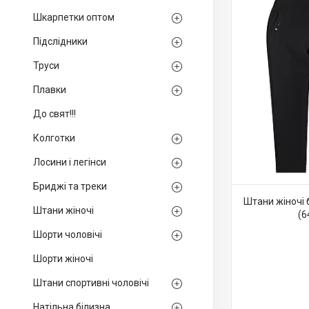
Шкарпетки оптом
Підслідники
Труси
Плавки
До свят!!!
Колготки
Лосини і легінси
Бриджі та треки
Штани жіночі 
Штани жіночі
(6
Шорти чоловічі
Шорти жіночі
Штани спортивні чоловічі
Натільна білизна