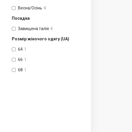
Весна/Осінь
4
Посадка
Завищена талія
4
Розмір жіночого одягу (UA)
64
1
66
1
68
1