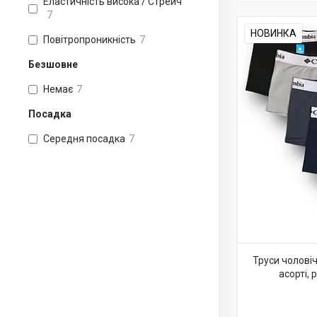
Еластичність висока / Стрейч
7
НОВИНКА
Повітропроникність
7
Безшовне
Немає
7
Посадка
Середня посадка
7
Труси чоловіч
асорті, 