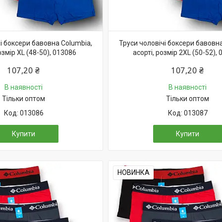
і боксери бавовна Columbia,
Труси чоловічі боксери бавовна
озмір XL (48-50), 013086
асорті, розмір 2XL (50-52),
107,20 ₴
107,20 ₴
В наявності
В наявності
Тільки оптом
Тільки оптом
013086
013087
Купити
Купити
НОВИНКА