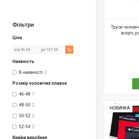
Фільтри
Труси чоловіч
асорті, р
Ціна
Наявність
В наявності
3
Розмір чоловічих плавок
46-48
1
48-50
2
НОВИНКА
50-52
2
52-54
2
Країна виробник