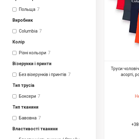
Польща
7
Виробник
Columbia
7
Колір
Різні кольори
7
Візерунки і принти
Труси чоловіч
Без візерунків і принтів
7
асорті, р
Тип трусів
Боксери
7
Н
Тип тканини
Бавовна
7
+38
Властивості тканини