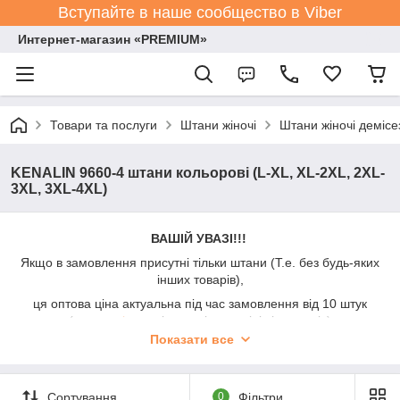
Вступайте в наше сообщество в Viber
Интернет-магазин «PREMIUM»
Товари та послуги
Штани жіночі
Штани жіночі демісе
KENALIN 9660-4 штани кольорові (L-XL, XL-2XL, 2XL-
3XL, 3XL-4XL)
ВАШІЙ УВАЗІ!!!
Якщо в замовлення присутні тільки штани (Т.е. без будь-яких
інших товарів),
ця оптова ціна актуальна під час замовлення від 10 штук
(можна
різних
різновидів, розмірів і кольорів)
Показати все
Під час замовлення до 10 штук додається націнка +50%.
На оптових клієнтів ця інформація не поширюється.
Сортування
0
Фільтри