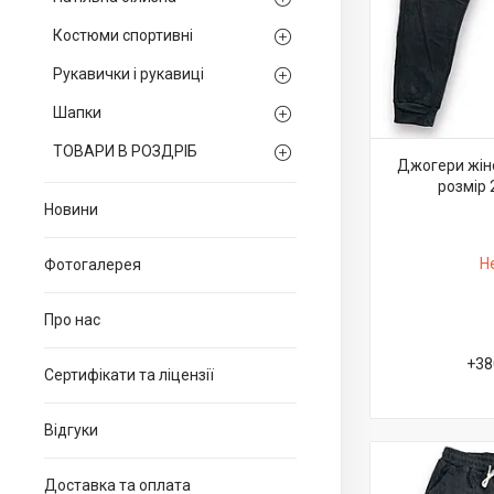
Костюми спортивні
Рукавички і рукавиці
Шапки
ТОВАРИ В РОЗДРІБ
Джогери жіно
розмір 
Новини
Н
Фотогалерея
Про нас
+38
Сертифікати та ліцензії
Відгуки
Доставка та оплата