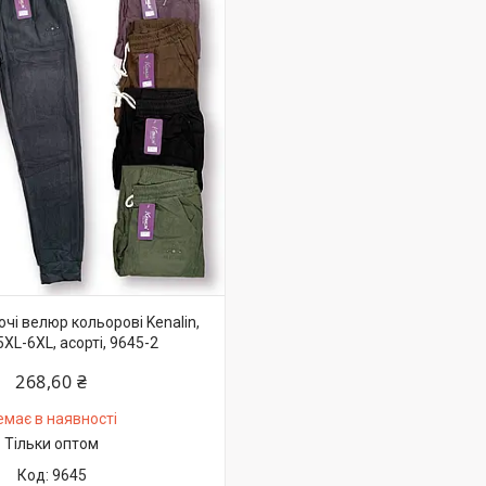
чі велюр кольорові Kenalin,
5XL-6XL, асорті, 9645-2
268,60 ₴
емає в наявності
Тільки оптом
9645