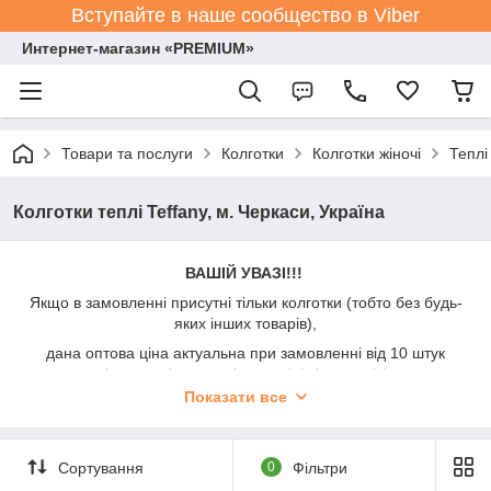
Вступайте в наше сообщество в Viber
Интернет-магазин «PREMIUM»
Товари та послуги
Колготки
Колготки жіночі
Теплі
Колготки теплі Teffany, м. Черкаси, Україна
ВАШІЙ УВАЗІ!!!
Якщо в замовленні присутні тільки колготки (тобто без будь-
яких інших товарів),
дана оптова ціна актуальна при замовленні від 10 штук
(можна різних видів, розмірів і кольорів)
Показати все
При замовленні до 10 штук - додається символічна націнка
+50%.
На оптових клієнтів дана інформація не поширюється.
Сортування
0
Фільтри